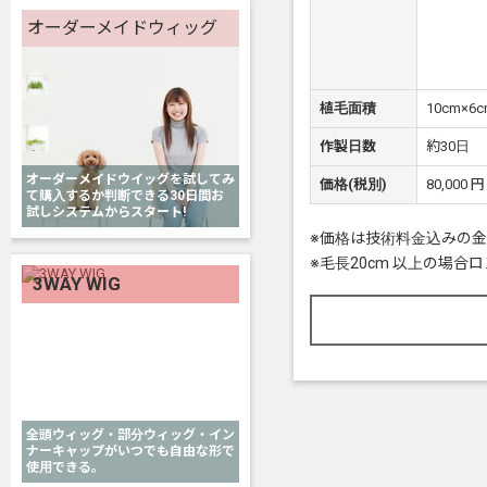
オーダーメイドウィッグ
植毛面積
10cm×6c
作製日数
約30日
オーダーメイドウイッグを試してみ
価格(税別)
80,000 円
て購入するか判断できる30日間お
試しシステムからスタート!
※価格は技術料金込みの
※毛長20cm 以上の場
3WAY WIG
全頭ウィッグ・部分ウィッグ・イン
ナーキャップがいつでも自由な形で
使用できる。