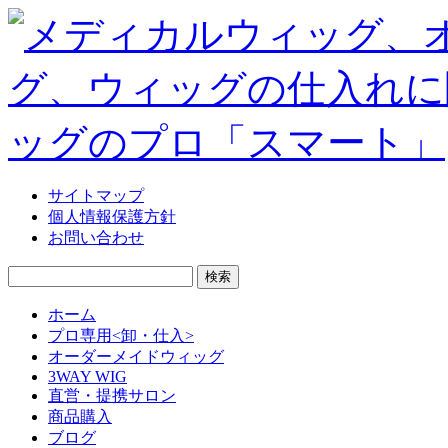
サイトマップ
個人情報保護方針
お問い合わせ
検
索:
ホーム
プロ専用<卸・仕入>
オーダーメイドウィッグ
3WAY WIG
直営・提携サロン
商品購入
ブログ